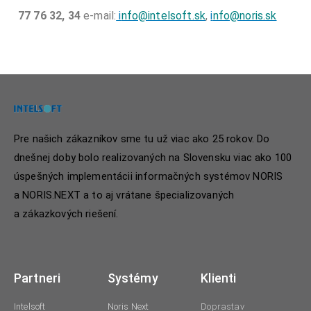
77 76 32, 34
e-mail:
i
nfo@intelsoft.sk
,
i
nfo@noris.sk
Pre našich zákazníkov sme tu už viac ako 25 rokov. Do
dnešnej doby bolo realizovaných na Slovensku viac ako 100
úspešných implementácii informačných systémov NORIS
a NORIS.NEXT a to aj vrátane špecializovaných
a zákazkových riešení.
Partneri
Systémy
Klienti
Intelsoft
Noris Next
Doprastav