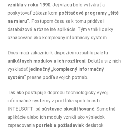
vznikla v roku 1990
. Jej víziou bolo vytvárať a
poskytovať zákazníkom
počítačové programy „šité
na mieru“
. Postupom času sa k tomu pridávali
databázové a rôzne iné aplikácie. Tým vznikli celky
označované ako komplexný informačný systém.
Dnes majú zákazníci k dispozícii rozsiahlu paletu
unikátnych modulov a ich rozšírení
. Dokážu si z nich
vyskladať
jedinečný „komplexný informačný
systém“
presne podľa svojich potrieb.
Tak ako postupuje dopredu technologický vývoj,
informačné systémy z portfólia spoločnosti
INTELSOFT sú
sústavne skvalitňované
. Samotné
aplikácie alebo ich moduly vznikli ako výsledok
zapracovania
potrieb a požiadaviek
desiatok