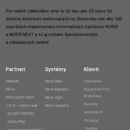
Pre našich zákazníkov sme tu už viac ako 25 rokov. Do
dnešnej doby bolo realizovaných na Slovensku viac ako 100
úspešných implementácii informačných systémov NORIS
a NORIS.NEXT a to aj vrátane špecializovaných
a zákazkových riešení.
Partneri
Systémy
Klienti
Intelsoft
Noris Next
Doprastav
Altrix
Noris Express
Magistrát hl.m.
Bratislavy
INTELSOFT EAST
Noris Agro
Gamota
J M S – solid trade
Noris Industry
Kerkosand
QUORT SYSTEM
Pozagaz
AXON PRO
Hydrex
CompuGroup Medical