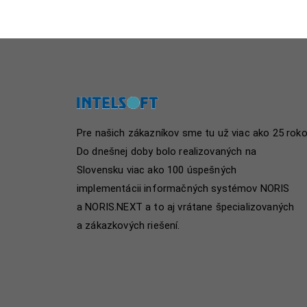
Pre našich zákazníkov sme tu už viac ako 25 roko
Do dnešnej doby bolo realizovaných na
Slovensku viac ako 100 úspešných
implementácii informačných systémov NORIS
a NORIS.NEXT a to aj vrátane špecializovaných
a zákazkových riešení.