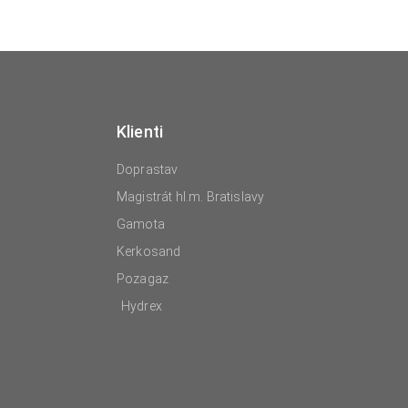
Klienti
Doprastav
Magistrát hl.m. Bratislavy
Gamota
Kerkosand
Pozagaz
Hydrex