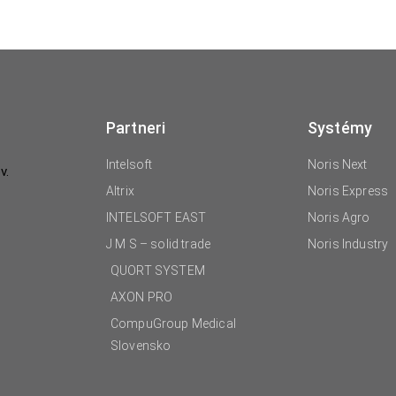
Partneri
Systémy
Intelsoft
Noris Next
v.
Altrix
Noris Express
INTELSOFT EAST
Noris Agro
J M S – solid trade
Noris Industry
QUORT SYSTEM
AXON PRO
CompuGroup Medical
Slovensko