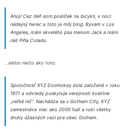
Ahoj! Cez deň som poslíček na bicykli, v noci
nádejný herec a toto je môj blog. Bývam v Los
Angeles, mám skvelého psa menom Jack a mám
rád Piña Coladu.
…alebo niečo ako toto:
Spoločnosť XYZ Doohickey bola založená v roku
1971 a odvtedy poskytuje verejnosti kvalitné
„veľké nič“. Nachádza sa v Gotham City, XYZ
zamestnáva viac ako 2000 ľudí a robí všetky
druhy úžasných vecí pre obec Gotham.