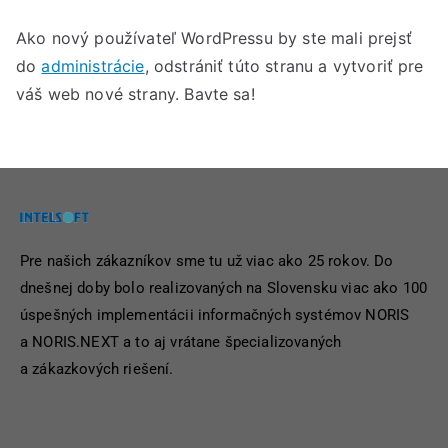
Ako nový používateľ WordPressu by ste mali prejsť
do
administrácie
, odstrániť túto stranu a vytvoriť pre
váš web nové strany. Bavte sa!
Pre našich zákazníkov sme tu už viac ako 25 rokov. Do
dnešnej doby bolo realizovaných na Slovensku viac ako 100
úspešných implementácii informačných systémov NORIS
a NORIS.NEXT a to aj vrátane špecializovaných
a zákazkových riešení.